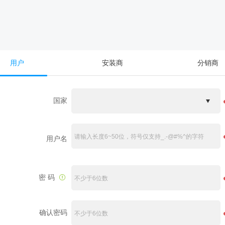
用户
安装商
分销商
国家
用户名
密 码
密
码
长
度
确认密码
6
~