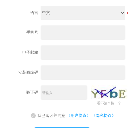
2
0
位
语言
，
字
母
手机号
、
数
字
、
电子邮箱
英
文
输
入
安装商编码
法
字
符
任
验证码
意
两
看不清？换一个
种
组
合
我已阅读并同意
《用户协议》
《隐私协议》
，
不